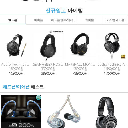
신규입고
아이템
헤드폰
이어폰
헤드폰 앰프/악세사리
케이블
커스텀 케이블
Audio-Technica A..
SENNHEISER HD550..
MARSHALL MONITOR..
audio-technica A..
189,000원
399,000원
489,000원
1,590,000원
169,000원
399,000원
489,000원
1,450,000원
베스트
헤드폰/이어폰