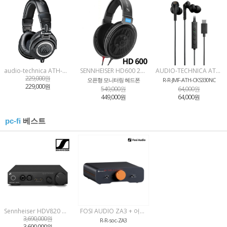
audio-technica ATH-M50X 오디오테크니카 세기AT 정품프로용 스튜디오 모니터링 헤드폰
SENNHEISER HD600 2021 뉴 패키징 ALL NEW HD600 젠하이저 코리아 정품
AUDIO-TECHNICA ATH-CKS330NC 오디오테크니카 세기AT 정품 노이즈켄슬링 C타입 이어폰
229,000원
오픈형 모니터링 헤드폰
R-R-JMF-ATH-CKS330NC
229,000원
549,000원
64,000원
449,000원
64,000원
베스트
pc-fi
Sennheiser HDV820 젠하이저 코리아 HDV 820
FOSI AUDIO ZA3 + 어댑터 포시오디오 사운드캣 정품 앰프 / 하이파이 홈오디오
3,690,000원
R-R-soc-ZA3
3,690,000원