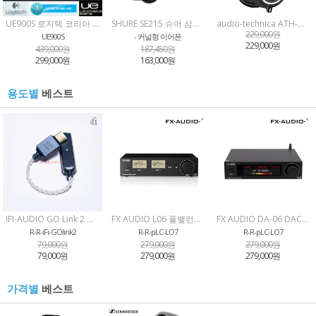
UE900S 로지텍 코리아 정품 얼티밋이어 쿼드드라이버 인이어 1년 보증
SHURE SE215 슈어 삼아 정품 모니터링 인이어 이어폰 국내 정품
audio-technica ATH-M50X 오디오테크니카 세기AT 정품프로용 스튜디오 모니터링 헤드폰
229,000원
UE900S
- 커널형 이어폰
229,000원
439,000원
187,450원
299,000원
163,000원
베스트
용도별
IFI-AUDIO GO Link 2 아이파이 사운드캣 정품 고링크 C타입 꼬다리 DAC / 고링크2
FX AUDIO L06 풀밸런스 파워앰프 클래스D 필립컴퍼니 정품
FX AUDIO DA-06 DAC 고해상도 앰프 블루투스 리시버 필립컴퍼니 정품
R-R-iFi-GOlink2
R-R-pLC-LO7
R-R-pLC-LO7
79,000원
279,000원
279,000원
79,000원
279,000원
279,000원
베스트
가격별