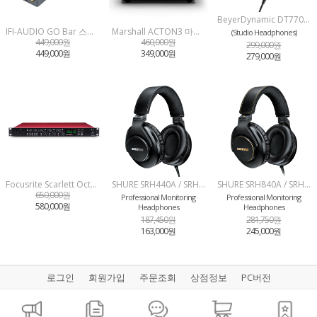
BeyerDynamic DT770PRO Black Edition 베이어다이나믹 정품 모니터링 헤드폰 DT-770PRO Black Edition
IFI-AUDIO GO Bar 스틱형 USB DAC & AMP 고바 사운드캣 정품 / OTG C TO C 케이블 증정
Marshall ACTON3 마샬 소비코AV 정품 액톤3 블루투스 스피커 4월 20일 월요일부터 재고 소진시까지
(Studio Headphones)
449,000원
460,000원
299,000원
449,000원
349,000원
279,000원
Focusrite Scarlett Octopre 포커스라이트 스튜디오 / 레코딩 / 녹음 / 인터페이스
SHURE SRH440A / SRH-440A 슈어 삼아프로사운드 정품
SHURE SRH840A / SRH-840A 슈어 삼아프로사운드 정품
650,000원
Professional Monitoring
Professional Monitoring
580,000원
Headphones
Headphones
187,450원
281,750원
163,000원
245,000원
로그인
회원가입
주문조회
상점정보
PC버전