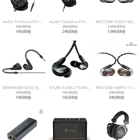
Audio-Technica ATH-R30x 오디오테크니카 세기AT 정품 프로페셔널 오픈형 유선 헤드폰
Audio-Technica ATH-R50x 오디오테크니카 세기AT 정품 프로페셔널 오픈형 유선 헤드폰
WESTONE AUDIO MACH80 웨스톤 사운드캣 정품 마하80 청음가능
189,000원
269,000원
1,990,000원
169,000원
249,000원
1,999,000원
SENNHEISER IE200 젠하이저 코리아 정품 IE-200
SHURE AONIC215UNI 슈어 삼아 정품 AONIC215+UNI BK 에이오닉215 SE215 후속 뉴 패키징
WESTONE AMPRO X 10 웨스톤 사운드캣 정품 AMPRO-X10
199,000원
187,450원
349,000원
199,000원
163,000원
349,000원