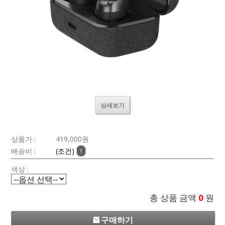
상세보기
상품가 :
419,000원
배송비 :
(조건)
!
색상 :
총 상품 금액
0
원
구매하기