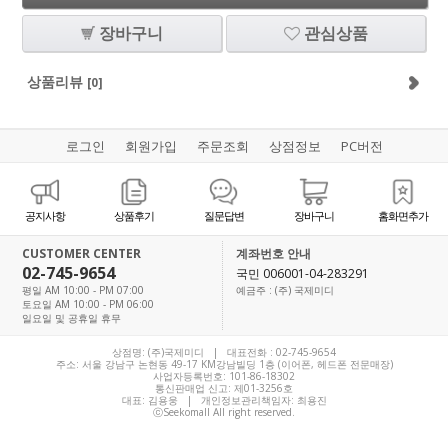
장바구니
관심상품
상품리뷰
[0]
로그인
회원가입
주문조회
상점정보
PC버전
공지사항
상품후기
질문답변
장바구니
홈화면추가
CUSTOMER CENTER
계좌번호 안내
02-745-9654
국민 006001-04-283291
평일 AM 10:00 - PM 07:00
예금주 : (주) 국제미디
토요일 AM 10:00 - PM 06:00
일요일 및 공휴일 휴무
상점명: (주)국제미디 | 대표전화 :
02-745-9654
주소: 서울 강남구 논현동 49-17 KM강남빌딩 1층 (이어폰, 헤드폰 전문매장)
사업자등록번호: 101-86-18302
통신판매업 신고: 제01-3256호
대표:
김용웅
| 개인정보관리책임자: 최용진
ⓒSeekomall All right reserved.