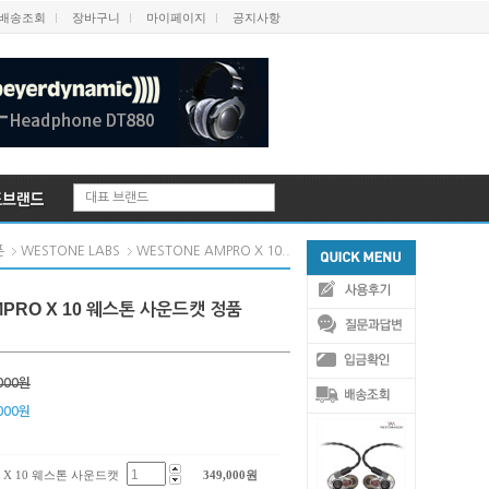
배송조회
장바구니
마이페이지
공지사항
대표 브랜드
WESTONE AMPRO X 10..
폰
WESTONE LABS
MPRO X 10 웨스톤 사운드캣 정품
000원
000
원
O X 10 웨스톤 사운드캣
349,000
원