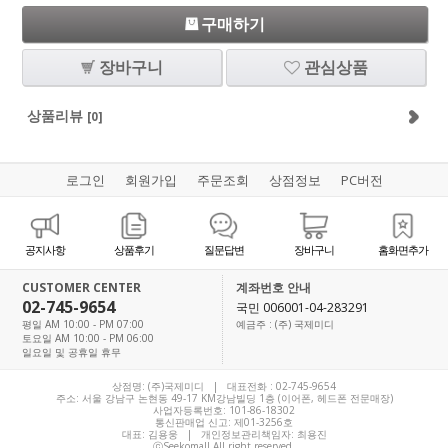
구매하기
장바구니
관심상품
상품리뷰
[0]
로그인
회원가입
주문조회
상점정보
PC버전
공지사항
상품후기
질문답변
장바구니
홈화면추가
CUSTOMER CENTER
계좌번호 안내
02-745-9654
국민 006001-04-283291
평일 AM 10:00 - PM 07:00
예금주 : (주) 국제미디
토요일 AM 10:00 - PM 06:00
일요일 및 공휴일 휴무
상점명: (주)국제미디 | 대표전화 :
02-745-9654
주소: 서울 강남구 논현동 49-17 KM강남빌딩 1층 (이어폰, 헤드폰 전문매장)
사업자등록번호: 101-86-18302
통신판매업 신고: 제01-3256호
대표:
김용웅
| 개인정보관리책임자: 최용진
ⓒSeekomall All right reserved.