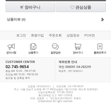
장바구니
관심상품
상품리뷰
[0]
로그인
회원가입
주문조회
상점정보
PC버전
공지사항
상품후기
질문답변
장바구니
홈화면추가
CUSTOMER CENTER
계좌번호 안내
02-745-9654
국민 006001-04-283291
평일 AM 10:00 - PM 07:00
예금주 : (주) 국제미디
토요일 AM 10:00 - PM 06:00
일요일 및 공휴일 휴무
상점명: (주)국제미디 | 대표전화 :
02-745-9654
주소: 서울 강남구 논현동 49-17 KM강남빌딩 1층 (이어폰, 헤드폰 전문매장)
사업자등록번호: 101-86-18302
통신판매업 신고: 제01-3256호
대표:
김용웅
| 개인정보관리책임자: 최용진
ⓒSeekomall All right reserved.