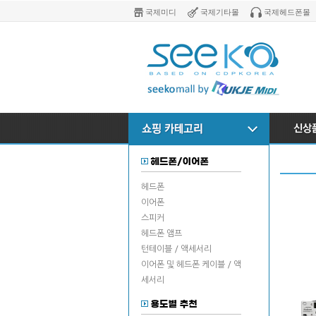
국제미디
국제기타몰
국제헤드폰몰
헤드폰
이어폰
스피커
헤드폰 앰프
턴테이블 / 액세서리
이어폰 및 헤드폰 케이블 / 액
세서리