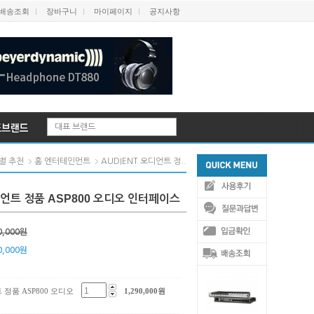
배송조회
장바구니
마이페이지
공지사항
대표 브랜드
AUDIENT 오디언트 정..
별 추천
홈 엔터테인먼트
디언트 정품 ASP800 오디오 인터페이스
0,000원
0,000
원
 정품 ASP800 오디오
1,290,000
원