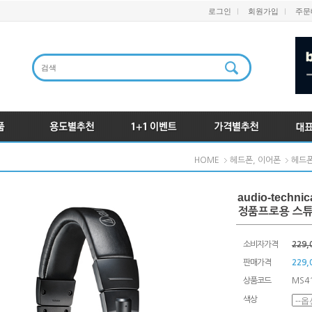
로그인
회원가입
주문
HOME
헤드폰, 이어폰
헤드
audio-tech
정품프로용 스튜
소비자가격
229,
판매가격
229,
상품코드
MS4
색상