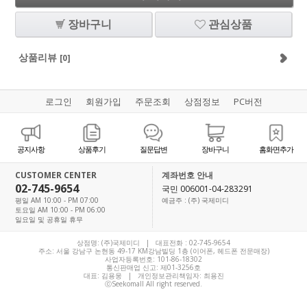
장바구니
관심상품
상품리뷰
[0]
로그인
회원가입
주문조회
상점정보
PC버전
공지사항
상품후기
질문답변
장바구니
홈화면추가
CUSTOMER CENTER
계좌번호 안내
02-745-9654
국민 006001-04-283291
평일 AM 10:00 - PM 07:00
예금주 : (주) 국제미디
토요일 AM 10:00 - PM 06:00
일요일 및 공휴일 휴무
상점명: (주)국제미디 | 대표전화 :
02-745-9654
주소: 서울 강남구 논현동 49-17 KM강남빌딩 1층 (이어폰, 헤드폰 전문매장)
사업자등록번호: 101-86-18302
통신판매업 신고: 제01-3256호
대표:
김용웅
| 개인정보관리책임자: 최용진
ⓒSeekomall All right reserved.