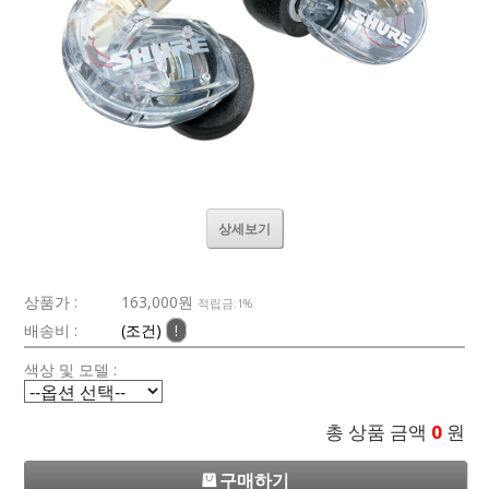
상세보기
상품가 :
163,000원
적립금:1%
배송비 :
(조건)
!
색상 및 모델 :
총 상품 금액
0
원
구매하기